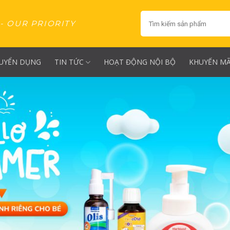
Tìm
- OUR PRIORITY
kiếm:
UYỂN DỤNG
TIN TỨC
HOẠT ĐỘNG NỘI BỘ
KHUYẾN MÃ