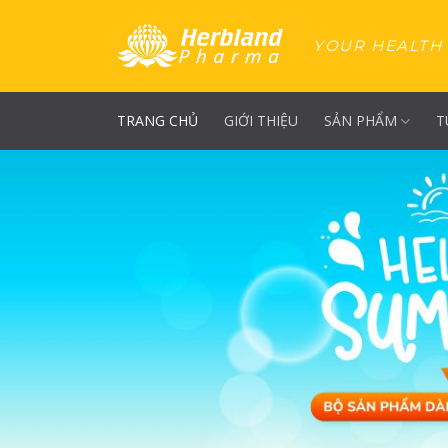
Skip
to
YOUR HEALTH 
content
TRANG CHỦ
GIỚI THIỆU
SẢN PHẨM
T