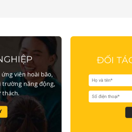
NGHIỆP
ĐỐI TÁ
ứng viên hoài bão,
i trường năng động,
ử thách.
Y