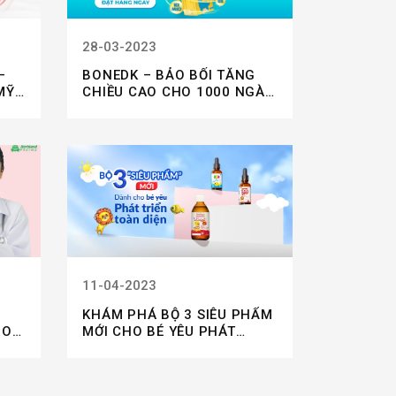
28-03-2023
–
BONEDK – BẢO BỐI TĂNG
MỸ
CHIỀU CAO CHO 1000 NGÀY
ĐẦU ĐỜI CỦA BÉ
11-04-2023
I
KHÁM PHÁ BỘ 3 SIÊU PHẨM
RON
MỚI CHO BÉ YÊU PHÁT
TRIỂN TOÀN DIỆN