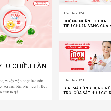
16-04-2024
CHỨNG NHẬN ECOCERT 
TIÊU CHUẨN VÀNG CỦA 
PHẨM HỮU CƠ
YÊU CHIỀU LÀN
04-04-2023
a, vì vậy việc chọn lựa sản
i với các bậc phụ huynh. Bọt
GIẢI MÃ CÔNG DỤNG NỔ
còn là giải...
TRỘI CỦA SẮT HỮU CƠ I
DROPS KIDS