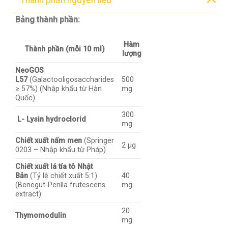
Thành phần nguyên liệu
Bảng thành phần:
Hàm
Thành phần (mỗi 10 ml)
lượng
NeoGOS
L57
(Galactooligosaccharides
500
≥ 57%) (Nhập khẩu từ Hàn
mg
Quốc)
300
L- Lysin hydroclorid
mg
Chiết xuất nấm men
(Springer
2 µg
0203 – Nhập khẩu từ Pháp)
Chiết xuất lá tía tô Nhật
Bản
(Tỷ lệ chiết xuất 5:1)
40
(Benegut-Perilla frutescens
mg
extract):
20
Thymomodulin
mg