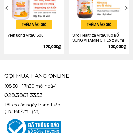
THÊM VÀO GIỎ
THÊM VÀO GIỎ
Siro Healthza VitaC Kid BỔ
Viên uống VitaC 500
SUNG VITAMIN C 1 Lọ x 90ml
170,000
₫
120,000
₫
GỌI MUA HÀNG ONLINE
(08:30 - 17h30 mỗi ngày)
028.3861.3333
Tất cả các ngày trong tuần
(Trừ tết Âm Lịch)