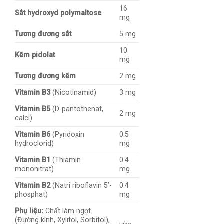
16
Sắt hydroxyd polymaltose
mg
Tương đương sắt
5 mg
10
Kẽm pidolat
mg
Tương đương kẽm
2 mg
Vitamin B3
(Nicotinamid)
3 mg
Vitamin B5
(D-pantothenat,
2 mg
calci)
Vitamin B6
(Pyridoxin
0.5
hydroclorid)
mg
Vitamin B1
(Thiamin
0.4
mononitrat)
mg
Vitamin B2
(Natri riboflavin 5’-
0.4
phosphat)
mg
Phụ liệu:
Chất làm ngọt
(Đường kính, Xylitol, Sorbitol),